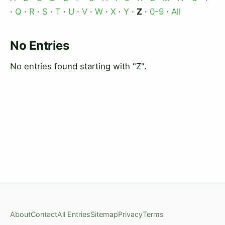
·
Q
·
R
·
S
·
T
·
U
·
V
·
W
·
X
·
Y
·
Z
·
0-9
·
All
No Entries
No entries found starting with "Z".
About
Contact
All Entries
Sitemap
Privacy
Terms