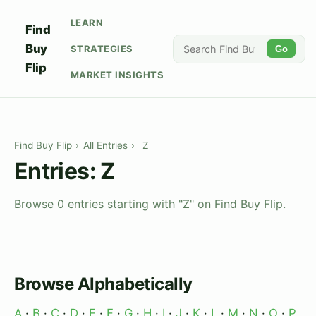
LEARN
Find
Buy
STRATEGIES
Go
Flip
MARKET INSIGHTS
Find Buy Flip
›
All Entries
›
Z
Entries: Z
Browse 0 entries starting with "Z" on Find Buy Flip.
Browse Alphabetically
A
·
B
·
C
·
D
·
E
·
F
·
G
·
H
·
I
·
J
·
K
·
L
·
M
·
N
·
O
·
P